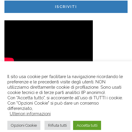
ISCRIVITI
Il sito usa cookie per facilitare la navigazione ricordando le
preferenze e le precedenti visite degli utenti. NON
utilizziamo direttamente cookie di profilazione. Sono usati
cookie tecnici e di terze parti analitici (IP anonimo).
Con "Accetta tutto", si acconsente all'uso di TUTTI i cookie.
Con "Opzioni Cookie" si può dare un consenso
LA POLVERIERA • Società Consortile a R.L. • p.le Mons. Oscar
differenziato,
Ulteriori informazioni
Romero 1/O • 42122 • REGGIO EMILIA • c.f. - r.i. e p.iva
02569490358 • tel. +39 0522 440981 •
Privacy
Opzioni Cookie
Rifiuta tutti
Accetta tutti