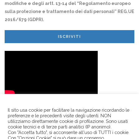
modifiche e degli artt. 13-14 del “Regolamento europeo
sulla protezione e trattamento dei dati personali” REG.UE
2016/679 (GDPR).
ISCRIVITI
Il sito usa cookie per facilitare la navigazione ricordando le
preferenze e le precedenti visite degli utenti. NON
utilizziamo direttamente cookie di profilazione. Sono usati
cookie tecnici e di terze parti analitici (IP anonimo).
Con "Accetta tutto", si acconsente all'uso di TUTTI i cookie.
Con "Opzioni Cookie" si può dare un consenso