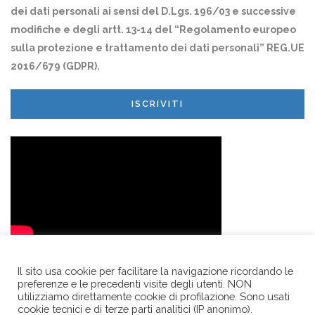
dei dati personali ai sensi del D.Lgs. 196/03 e successive
modifiche e degli artt. 13-14 del “Regolamento europeo
sulla protezione e trattamento dei dati personali” REG.UE
2016/679 (GDPR).
ISCRIVITI
Il sito usa cookie per facilitare la navigazione ricordando le
preferenze e le precedenti visite degli utenti. NON
utilizziamo direttamente cookie di profilazione. Sono usati
cookie tecnici e di terze parti analitici (IP anonimo).