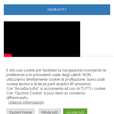
ISCRIVITI
Il sito usa cookie per facilitare la navigazione ricordando le
preferenze e le precedenti visite degli utenti. NON
utilizziamo direttamente cookie di profilazione. Sono usati
cookie tecnici e di terze parti analitici (IP anonimo).
Con "Accetta tutto", si acconsente all'uso di TUTTI i cookie.
Con "Opzioni Cookie" si può dare un consenso
LA POLVERIERA • Società Consortile a R.L. • p.le Mons. Oscar
differenziato,
Ulteriori informazioni
Romero 1/O • 42122 • REGGIO EMILIA • c.f. - r.i. e p.iva
02569490358 • tel. +39 0522 440981 •
Privacy
Opzioni Cookie
Rifiuta tutti
Accetta tutti