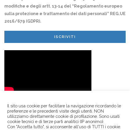
modifiche e degli artt. 13-14 del “Regolamento europeo
sulla protezione e trattamento dei dati personali” REG.UE
2016/679 (GDPR).
ISCRIVITI
Il sito usa cookie per facilitare la navigazione ricordando le
preferenze e le precedenti visite degli utenti. NON
utilizziamo direttamente cookie di profilazione. Sono usati
cookie tecnici e di terze parti analitici (IP anonimo).
Con "Accetta tutto", si acconsente all'uso di TUTTI i cookie.