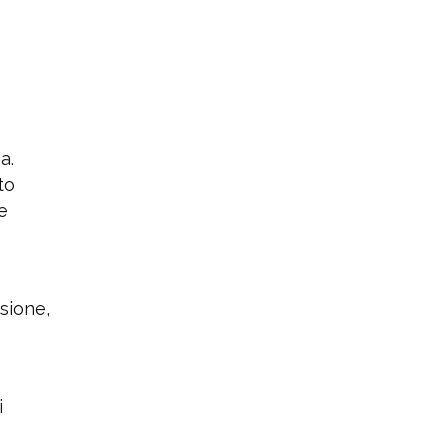
a.
to
e
sione,
i