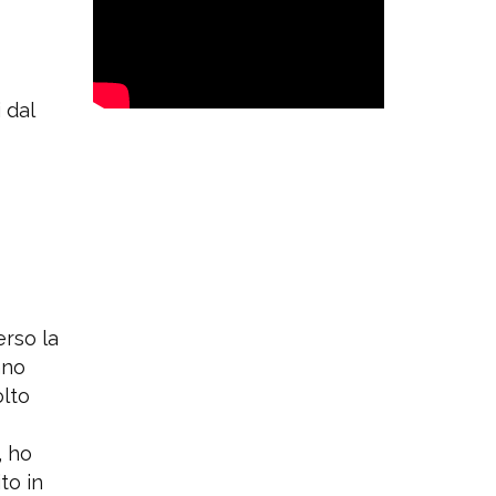
 dal
erso la
nno
olto
, ho
to in