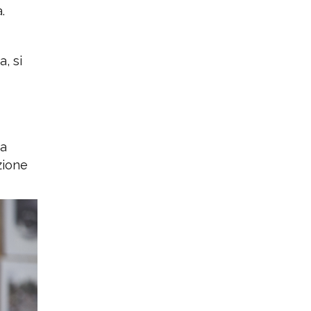
.
, si
na
zione