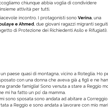
 accogliamo chiunque abbia voglia di condividere
sieme attività per tutti.
 piacevole incontro. I protagonisti sono
Verina
, una
oulaye e
Ahmed
, due giovani ragazzi migranti seguiti
etto di Protezione dei Richiedenti Asilo e Rifugiati).
 un paese quasi di montagna, vicino a Roteglia. Ho p
sposato con una donna che aveva già 4 figli e ne ha
una grande famiglia! Sono venuta a stare a Reggio m
che mi ha fatto un po’ da mamma.
 mi sono sposata sono andata ad abitare a Correggio
portata a Reggio e sono andata a lavorare con mio mari