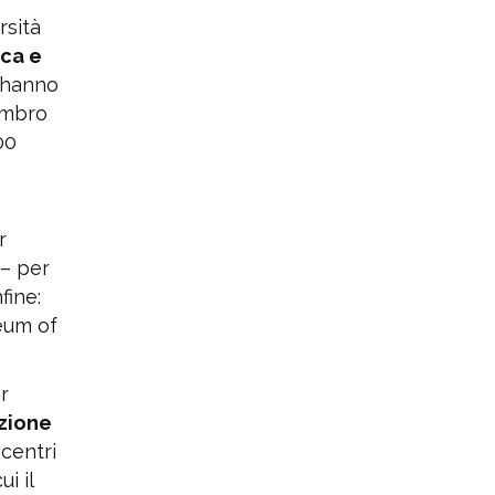
rsità
ica e
i hanno
embro
00
r
 – per
fine:
seum of
r
azione
centri
i il