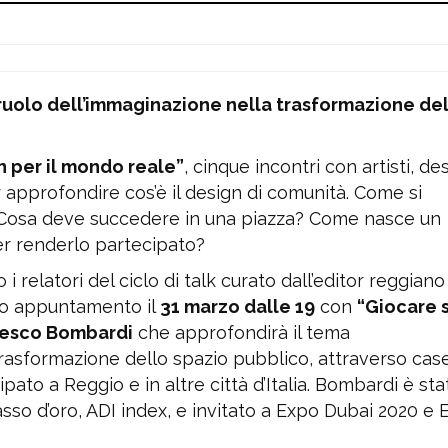
l ruolo dell’immaginazione nella trasformazione de
n per il mondo reale”
, cinque incontri con artisti, de
 approfondire cos’è il design di comunità. Come si
e? Cosa deve succedere in una piazza? Come nasce un
er renderlo partecipato?
relatori del ciclo di talk curato dall’editor reggiano
mo appuntamento il
31 marzo dalle 19
con
“Giocare 
esco Bombardi
che approfondirà il tema
trasformazione dello spazio pubblico, attraverso cas
pato a Reggio e in altre città d’Italia. Bombardi è sta
sso d’oro, ADI index, e invitato a Expo Dubai 2020 e 