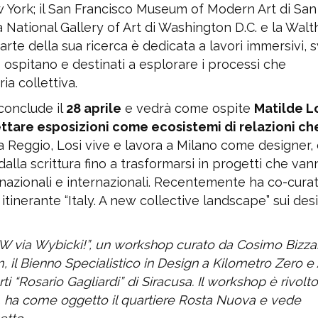
ork; il San Francisco Museum of Modern Art di San
la National Gallery of Art di Washington D.C. e la Walt
te della sua ricerca è dedicata a lavori immersivi, s
 ospitano e destinati a esplorare i processi che
a collettiva.
 conclude il
28 aprile
e vedrà come ospite
Matilde L
ttare esposizioni come ecosistemi di relazioni ch
a Reggio, Losi vive e lavora a Milano come designer, 
dalla scrittura fino a trasformarsi in progetti che van
 nazionali e internazionali. Recentemente ha co-curat
itinerante “Italy. A new collective landscape” sui des
a “W via Wybicki!”, un workshop curato da Cosimo Bizza
 Bienno Specialistico in Design a Kilometro Zero e 
 “Rosario Gagliardi” di Siracusa. Il workshop è rivolt
ali, ha come oggetto il quartiere Rosta Nuova e vede