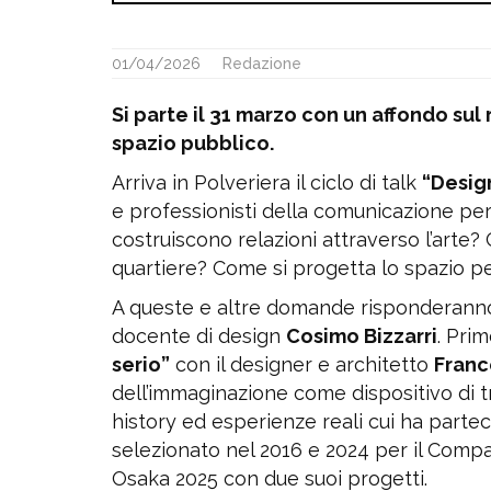
01/04/2026
Redazione
Si parte il 31 marzo con un affondo su
spazio pubblico.
Arriva in Polveriera il ciclo di talk
“Desig
e professionisti della comunicazione per
costruiscono relazioni attraverso l’art
quartiere? Come si progetta lo spazio p
A queste e altre domande risponderanno i 
docente di design
Cosimo Bizzarri
. Pri
serio”
con il designer e architetto
Franc
dell’immaginazione come dispositivo di 
history ed esperienze reali cui ha parteci
selezionato nel 2016 e 2024 per il Compa
Osaka 2025 con due suoi progetti.