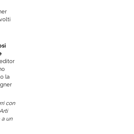
her
volti
osi
e
editor
no
o la
igner
rri con
Arti
o a un