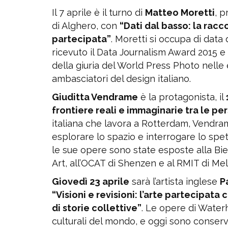
Il 7 aprile è il turno di
Matteo Moretti
, p
di Alghero, con
“Dati dal basso: la racc
partecipata”
. Moretti si occupa di data 
ricevuto il Data Journalism Award 2015 
della giuria del World Press Photo nelle 
ambasciatori del design italiano.
Giuditta Vendrame
è la protagonista, il
frontiere reali e immaginarie tra le per
italiana che lavora a Rotterdam, Vendram
esplorare lo spazio e interrogare lo spett
le sue opere sono state esposte alla Bie
Art, all’OCAT di Shenzen e al RMIT di Melb
Giovedì 23 aprile
sarà l’artista inglese
P
“Visioni e revisioni: l’arte partecipa
di storie collettive”
. Le opere di Water
culturali del mondo, e oggi sono conserva