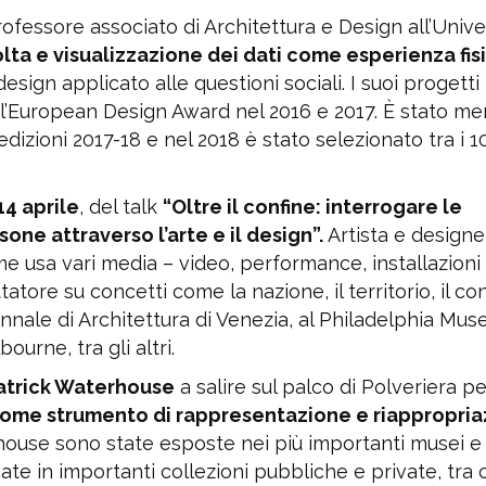
rofessore associato di Architettura e Design all’Unive
olta e visualizzazione dei dati come esperienza fis
design applicato alle questioni sociali. I suoi progett
e l’European Design Award nel 2016 e 2017. È stato m
edizioni 2017-18 e nel 2018 è stato selezionato tra i 1
14 aprile
, del talk
“Oltre il confine: interrogare le
sone attraverso l’arte e il design”.
Artista e designe
e usa vari media – video, performance, installazioni
atore su concetti come la nazione, il territorio, il con
nnale di Architettura di Venezia, al Philadelphia Mu
ourne, tra gli altri.
atrick Waterhouse
a salire sul palco di Polveriera pe
ta come strumento di rappresentazione e riappropri
house sono state esposte nei più importanti musei e 
te in importanti collezioni pubbliche e private, tra cu