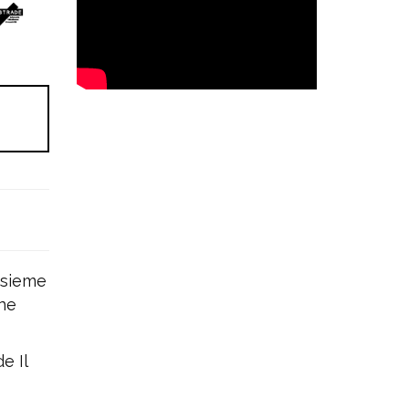
nsieme
one
e Il