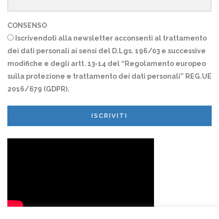
CONSENSO
Iscrivendoti alla newsletter acconsenti al trattamento
dei dati personali ai sensi del D.Lgs. 196/03 e successive
modifiche e degli artt. 13-14 del “Regolamento europeo
sulla protezione e trattamento dei dati personali” REG.UE
2016/679 (GDPR).
ISCRIVITI