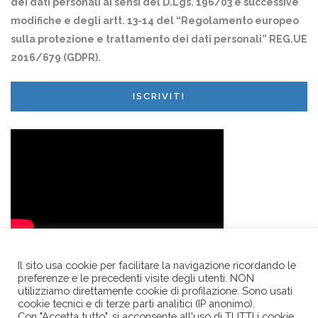
dei dati personali ai sensi del D.Lgs. 196/03 e successive
modifiche e degli artt. 13-14 del “Regolamento europeo
sulla protezione e trattamento dei dati personali” REG.UE
2016/679 (GDPR).
ISCRIVITI
Il sito usa cookie per facilitare la navigazione ricordando le
preferenze e le precedenti visite degli utenti. NON
utilizziamo direttamente cookie di profilazione. Sono usati
cookie tecnici e di terze parti analitici (IP anonimo).
Con "Accetta tutto", si acconsente all'uso di TUTTI i cookie.