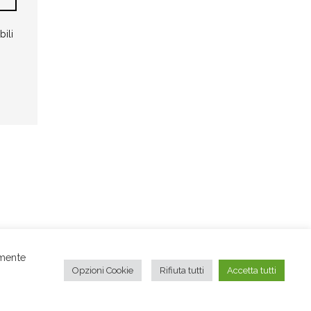
bili
amente
2122 •
Opzioni Cookie
Rifiuta tutti
Accetta tutti
acy