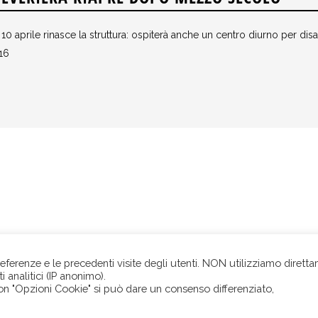
 10 aprile rinasce la struttura: ospiterà anche un centro diurno per disa
16
preferenze e le precedenti visite degli utenti. NON utilizziamo dirett
 analitici (IP anonimo).
LVERIERA • Società Consortile a R.L. • p.le Mons. Oscar Romero 1/O • 4
Con "Opzioni Cookie" si può dare un consenso differenziato,
GIO EMILIA • c.f. - r.i. e p.iva 02569490358 • tel. +39 0522 440981 •
Priv